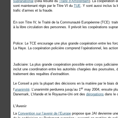
supranational
(cela résulte du
Traité d’Amsterdam
). La coopération e
sont maintenant régis par le Titre VI du
TUE
. Y sont aussi inclus la l
trafic d’armes et la fraude.
En son Titre IV, le Traité de la Communauté Européenne (TCE) traite d
à la libre circulation des personnes. Il prévoit les coopérations supra
Police: Le TCE encourage une plus grande coopération entre les forc
La Haye. La coopération policière comprend l’opérationnel, les acti
Judiciaire: La plus grande coopération possible entre corps judiciair
inclut une coordination entre les autorités chargées des poursuites, 
traitement des requêtes d’extradition.
Le Conseil a pris la plupart des décisions en la matière par le biais 
er
l’
unanimité
. L’unanimité perdurera jusqu’au 1
may 2004, ensuite plus
Danemark, L’Irlande et le Royaume-Uni ont des
dérogations
dans le 
L’Avenir
La
Convention sur l’avenir de l’Europe
propose que JAI devienne un