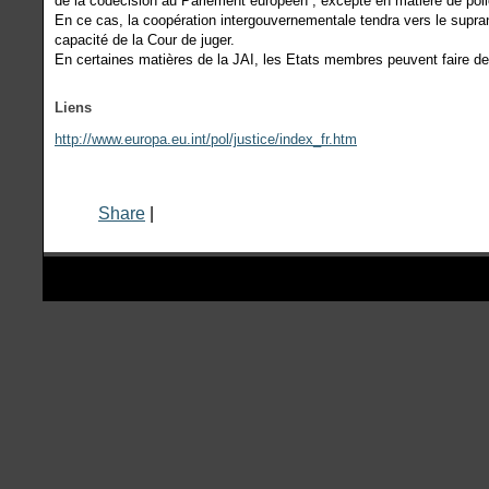
de la codécision au Parlement européen ; excepté en matière de police 
En ce cas, la coopération intergouvernementale tendra vers le suprana
capacité de la Cour de juger.
En certaines matières de la JAI, les Etats membres peuvent faire des p
Liens
http://www.europa.eu.int/pol/justice/index_fr.htm
Share
|