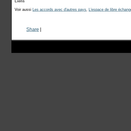
Liens
Voir aussi
Les accords avec d'autres pays
,
L'espace de libre échang
Share
|