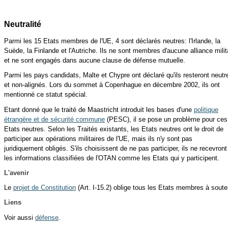
Neutralité
Parmi les 15 Etats membres de l'UE, 4 sont déclarés neutres: l'Irlande, la
Suède, la Finlande et l'Autriche. Ils ne sont membres d'aucune alliance milit
et ne sont engagés dans aucune clause de défense mutuelle.
Parmi les pays candidats, Malte et Chypre ont déclaré qu'ils resteront neutr
et non-alignés. Lors du sommet à Copenhague en décembre 2002, ils ont
mentionné ce statut spécial.
Etant donné que le traité de Maastricht introduit les bases d'une
politique
étrangère et de sécurité commune
(PESC), il se pose un problème pour ces
Etats neutres. Selon les Traités existants, les Etats neutres ont le droit de
participer aux opérations militaires de l'UE, mais ils n'y sont pas
juridiquement obligés. S'ils choisissent de ne pas participer, ils ne recevron
les informations classifiées de l'OTAN comme les Etats qui y participent.
L'avenir
Le
projet de Constitution
(Art. I-15.2) oblige tous les Etats membres à sout
Liens
Voir aussi
défense
.