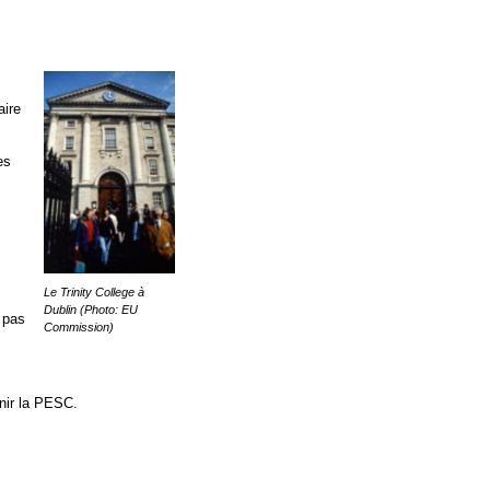
aire
es
Le Trinity College à
Dublin (Photo: EU
t pas
Commission)
enir la PESC.