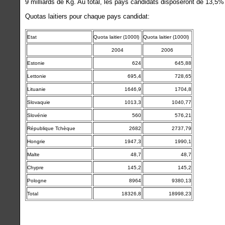
9 milliards de Kg. Au total, les pays candidats disposeront de 13,5
Quotas laitiers pour chaque pays candidat:
Etat
Quota laitier (1000l)
Quota laitier (1000l)
2004
2006
Estonie
624
645,88
Lettonie
695,4
728,65
Lituanie
1646,9
1704,8
Slovaquie
1013,3
1040,77
Slovénie
560
576,21
République Tchèque
2682
2737,79
Hongrie
1947,3
1990,1
Malte
48,7
48,7
Chypre
145,2
145,2
Pologne
8964
9380,13
Total
18326,8
18998,23