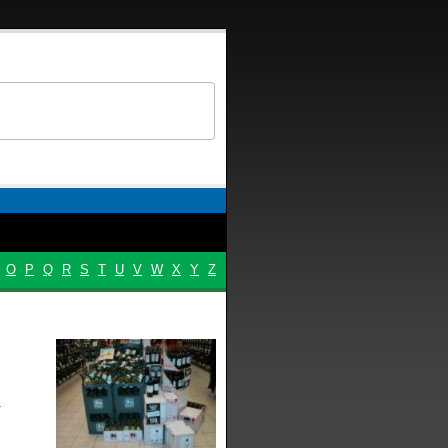
O
P
Q
R
S
T
U
V
W
X
Y
Z
.