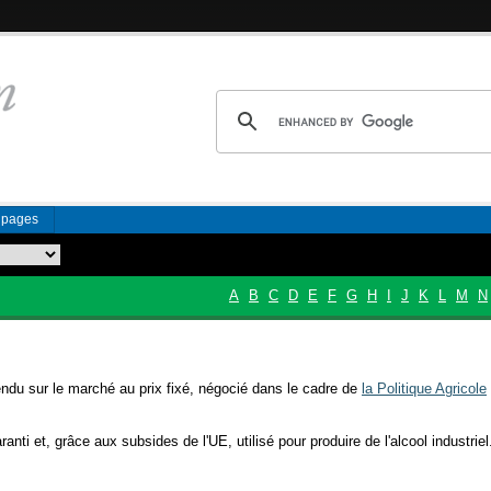
n pages
A
B
C
D
E
F
G
H
I
J
K
L
M
N
endu sur le marché au prix fixé, négocié dans le cadre de
la Politique Agricole
nti et, grâce aux subsides de l'UE, utilisé pour produire de l'alcool industriel