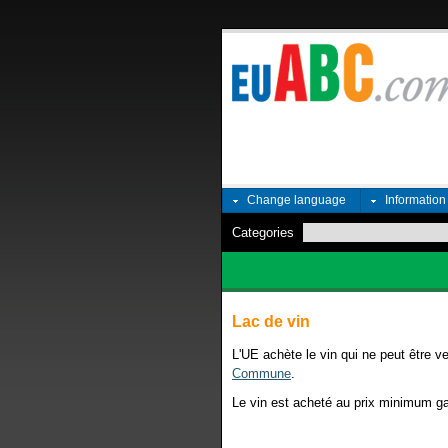
Change language
Informatio
Categories
Lac de vin
L'UE achète le vin qui ne peut être v
Commune
.
Le vin est acheté au prix minimum gara