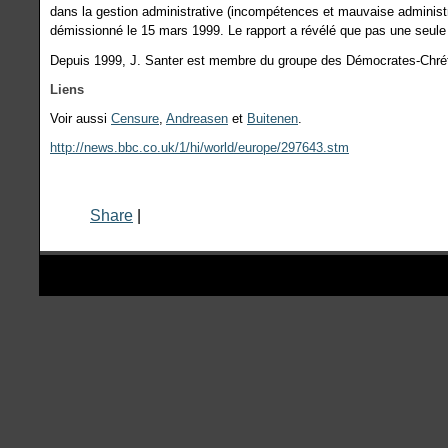
dans la gestion administrative (incompétences et mauvaise administr
démissionné le 15 mars 1999. Le rapport a révélé que pas une seule 
Depuis 1999, J. Santer est membre du groupe des Démocrates-Chré
Liens
Voir aussi
Censure
,
Andreasen
et
Buitenen
.
http://news.bbc.co.uk/1/hi/world/europe/297643.stm
Share
|