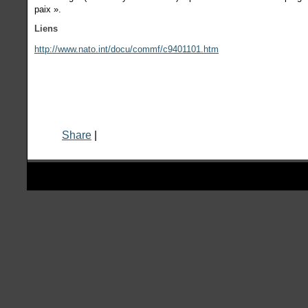
paix ».
Liens
http://www.nato.int/docu/commf/c9401101.htm
Share
|