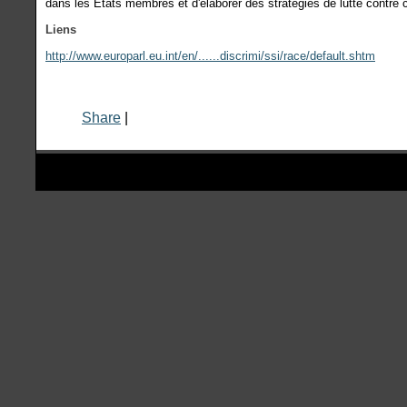
dans les Etats membres et d'élaborer des stratégies de lutte contre 
Liens
http://www.europarl.eu.int/en/......discrimi/ssi/race/default.shtm
Share
|