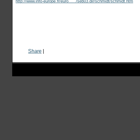
http://www.info-europe.fr/euro....../seb03.dir/schmidt/schmidt.htm
Share
|