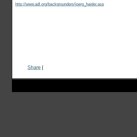
http://www.adl.org/backgrounders/joerg_haider.asp
Share
|