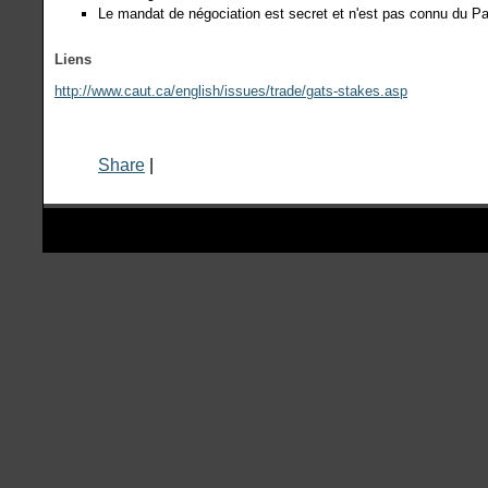
Le mandat de négociation est secret et n'est pas connu du P
Liens
http://www.caut.ca/english/issues/trade/gats-stakes.asp
Share
|