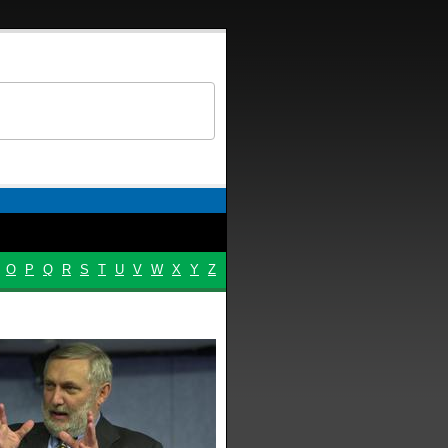
O
P
Q
R
S
T
U
V
W
X
Y
Z