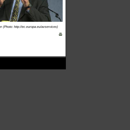
r (Photo: http://ec.europa.eu/avservices)