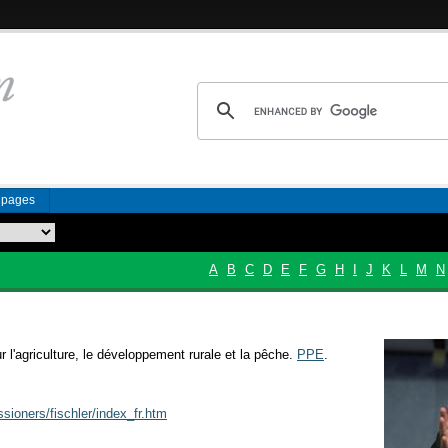
n pages
A
B
C
D
E
F
G
H
I
J
K
L
M
N
l'agriculture, le développement rurale et la pêche.
PPE
.
sioners/fischler/index_fr.htm