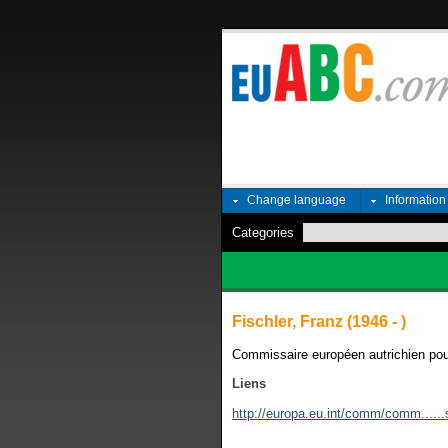
Change language
Informatio
Categories
Fischler, Franz (1946 - )
Commissaire européen autrichien pour 
Liens
http://europa.eu.int/comm/comm......s